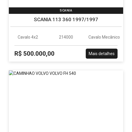
PR
Paraná
sempre
SCANIA
com
ótimos
SCANIA 113 360 1997/1997
preços
e
poder
Cavalo 4x2
214000
Cavalo Mecânico
de
negociação.
R$ 500.000,00
Parceiro
Mais detalhes
Caminhões
e
Carretas
desde
junho
2013.