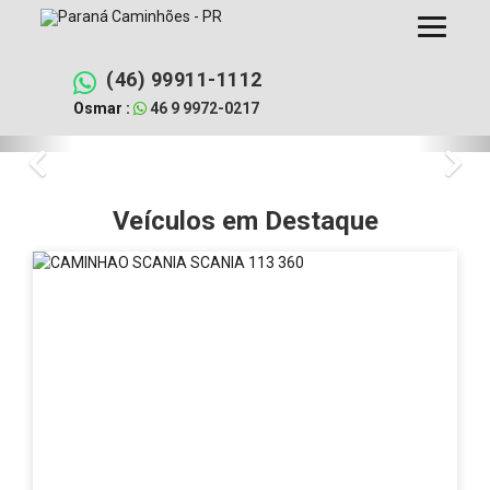
Pular
para
o
conteúdo
(46) 99911-1112
Osmar :
46 9 9972-0217
Paraná
Paraná
Previous
Nex
Caminhões
Caminhões
é
a
Veículos em Destaque
-
melhor
revenda
Revenda
de
caminhões
em
e
carretas
Pato
da
região
Branco
de
Pato
-
Branco
no