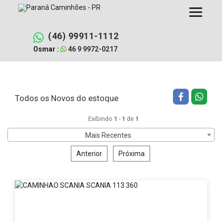
Pular
Filtrar busca
Limpar filtros
para
o
conteúdo
(46) 99911-1112
Osmar :
46 9 9972-0217
Todos os Novos do estoque
Exibindo
1
-
1
de
1
Mais Recentes
Anterior
Próxima